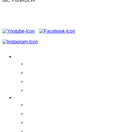
BIC: PBNKDEFF
FOLGEN SIE UNS AUF
CONTENIDOS
Actividades
Éxito
Estatutos sociales
Patrocinio
DISFRUTA DELFINES
Práctica
El centro
Whale Watching
La Gomera