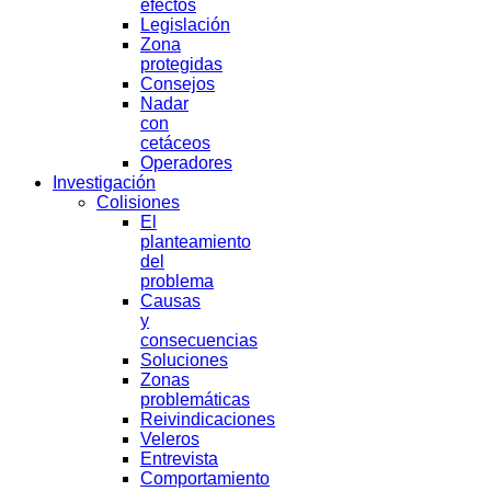
efectos
Legislación
Zona
protegidas
Consejos
Nadar
con
cetáceos
Operadores
Investigación
Colisiones
El
planteamiento
del
problema
Causas
y
consecuencias
Soluciones
Zonas
problemáticas
Reivindicaciones
Veleros
Entrevista
Comportamiento