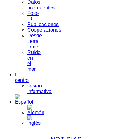
Datos
procedentes
Foto-
ID
Publicaciones
Cooperaciones
Desde
tierra
firme
Ruido
en
el
mar
El
centro
sesión
informativa