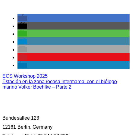
ECS Workshop 2025
Estación en la zona rocosa intermareal con el biólogo
marino Volker Boehlke – Parte 2
M.E.E.R. E.V. BERLIN
Bundesallee 123
12161 Berlin, Germany