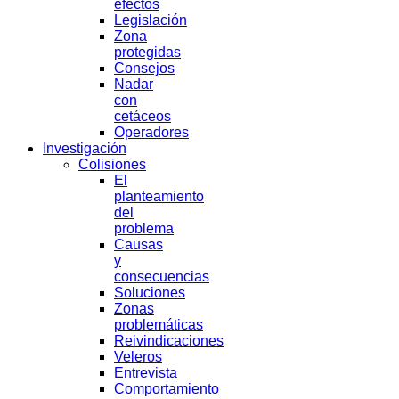
efectos
Legislación
Zona
protegidas
Consejos
Nadar
con
cetáceos
Operadores
Investigación
Colisiones
El
planteamiento
del
problema
Causas
y
consecuencias
Soluciones
Zonas
problemáticas
Reivindicaciones
Veleros
Entrevista
Comportamiento