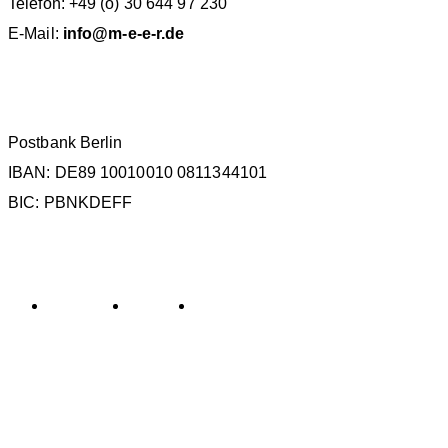
Telefon: +49 (o) 30 644 97 230
E-Mail:
info@m-e-e-r.de
SPENDENKONTO
Postbank Berlin
IBAN: DE89 10010010 0811344101
BIC: PBNKDEFF
KATEGORIEN
Allgemein
General
Sin categorizar
SCHLAGWÖRTER
ECS
Database
IMMA
La Gomera
Teneriffa