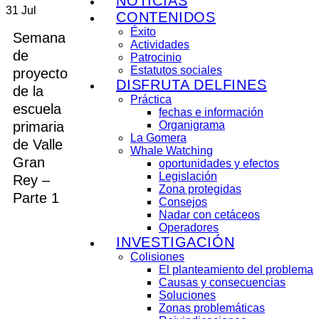
NOTICIAS
31
Jul
CONTENIDOS
Éxito
Semana
Actividades
de
Patrocinio
Estatutos sociales
proyecto
DISFRUTA DELFINES
de la
Práctica
escuela
fechas e información
primaria
Organigrama
La Gomera
de Valle
Whale Watching
Gran
oportunidades y efectos
Legislación
Rey –
Zona protegidas
Parte 1
Consejos
Nadar con cetáceos
Operadores
INVESTIGACIÓN
Colisiones
El planteamiento del problema
Causas y consecuencias
Soluciones
Zonas problemáticas