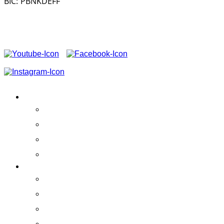
BIC: PBNKDEFF
FOLGEN SIE UNS AUF
CONTENIDOS
Actividades
Éxito
Estatutos sociales
Patrocinio
DISFRUTA DELFINES
Práctica
El centro
Whale Watching
La Gomera