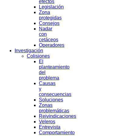
efectos
Legislación
Zona
protegidas
Consejos
Nadar
con
cetáceos
Operadores
Investigación
Colisiones
El
planteamiento
del
problema
Causas
y
consecuencias
Soluciones
Zonas
problemáticas
Reivindicaciones
Veleros
Entrevista
Comportamiento