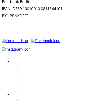
Postbank Berlin
IBAN: DE89 10010010 0811344101
BIC: PBNKDEFF
FOLGEN SIE UNS AUF
CONTENIDOS
Actividades
Éxito
Estatutos sociales
Patrocinio
DISFRUTA DELFINES
Práctica