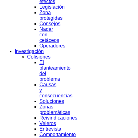
efectos
Legislación
Zona
protegidas
Consejos
Nadar
con
cetáceos
Operadores
Investigación
Colisiones
El
planteamiento
del
problema
Causas
y
consecuencias
Soluciones
Zonas
problemáticas
Reivindicaciones
Veleros
Entrevista
Comportamiento