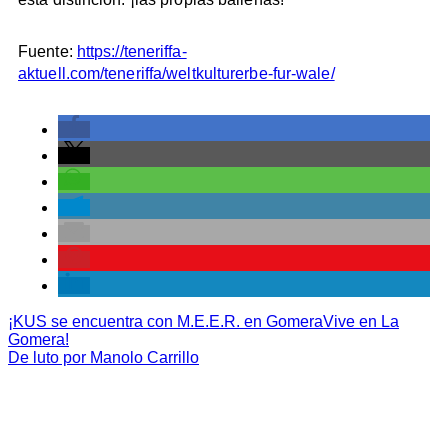
Fuente:
https://teneriffa-
aktuell.com/teneriffa/weltkulturerbe-fur-wale/
¡KUS se encuentra con M.E.E.R. en GomeraVive en La
Gomera!
De luto por Manolo Carrillo
M.E.E.R. E.V. BERLIN