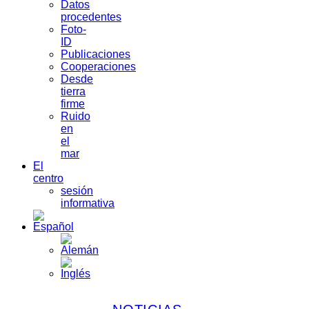
Datos
procedentes
Foto-
ID
Publicaciones
Cooperaciones
Desde
tierra
firme
Ruido
en
el
mar
El
centro
sesión
informativa