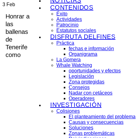
NOTICIAS
3
Feb
CONTENIDOS
Éxito
Honrar a
Actividades
las
Patrocinio
Estatutos sociales
ballenas
DISFRUTA DELFINES
de
Práctica
Tenerife
fechas e información
como
Organigrama
La Gomera
Whale Watching
oportunidades y efectos
Legislación
Zona protegidas
Consejos
Nadar con cetáceos
Operadores
INVESTIGACIÓN
Colisiones
El planteamiento del problema
Causas y consecuencias
Soluciones
Zonas problemáticas