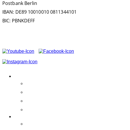
Postbank Berlin
IBAN: DE89 10010010 0811344101
BIC: PBNKDEFF
FOLGEN SIE UNS AUF
CONTENIDOS
Actividades
Éxito
Estatutos sociales
Patrocinio
DISFRUTA DELFINES
Práctica