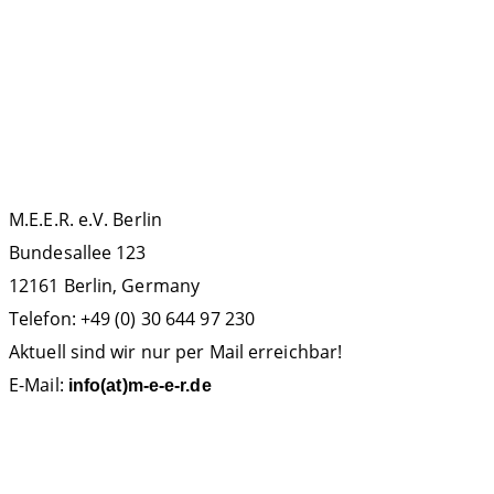
ECS
Database
IMMA
La Gomera
Teneriffa
KONTAKT
M.E.E.R. e.V. Berlin
Bundesallee 123
12161 Berlin, Germany
Telefon: +49 (0) 30 644 97 230
Aktuell sind wir nur per Mail erreichbar!
E-Mail:
info(at)m-e-e-r.de
SPENDENKONTO