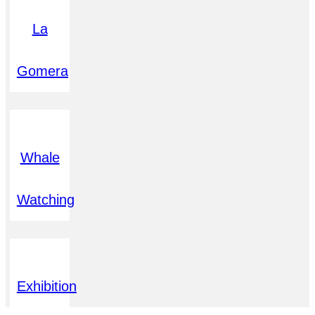
La
Gomera
Whale
Watching
Exhibition