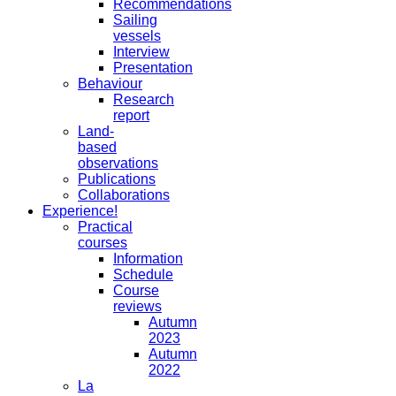
Recommendations
Sailing
vessels
Interview
Presentation
Behaviour
Research
report
Land-
based
observations
Publications
Collaborations
Experience!
Practical
courses
Information
Schedule
Course
reviews
Autumn
2023
Autumn
2022
La