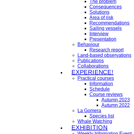
The problem
Consequences
Solutions
Area of risk
Recommendations
Sailing vessels
Interview
Presentation
Behaviour
Research report
Land-based observations
Publications
Collaborations
EXPERIENCE!
Practical courses
Information
Schedule
Course reviews
Autumn 2023
Autumn 2022
La Gomera
Species list
Whale Watching
EXHIBITION
Weekly Information Event