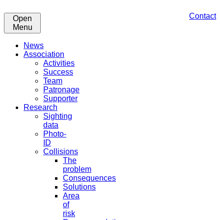
Contact
Open
Menu
News
Association
Activities
Success
Team
Patronage
Supporter
Research
Sighting
data
Photo-
ID
Collisions
The
problem
Consequences
Solutions
Area
of
risk