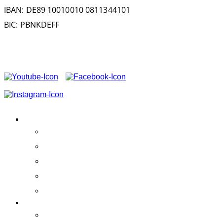
IBAN: DE89 10010010 0811344101
BIC: PBNKDEFF
FOLGEN SIE UNS AUF
ASSOCIATION
Activities
Success
Team
Supporter
Patronage
EXPERIENCE!
Practical courses