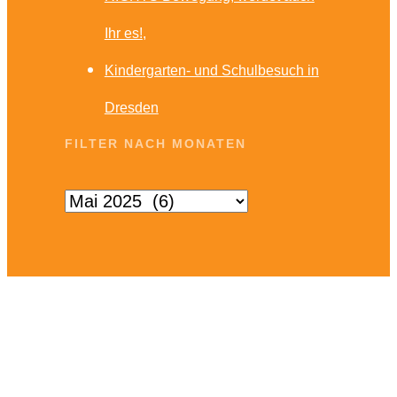
Ihr es!
Kindergarten- und Schulbesuch in
Dresden
FILTER NACH MONATEN
Filter
nach
Monaten
KONTAKT