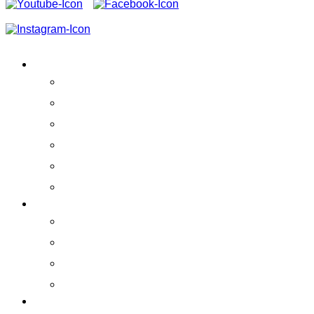
VEREIN
Aktivitäten
Erfolge
Team
Partner
Vereinssatzung
Schirmherrschaft
ERLEBEN!
Praktikumskurse
Ausstellung
Whale Watching
La Gomera
FORSCHUNG