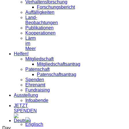
Verhaltensforschung
Forschungsbericht
Auffälligkeiten
Land-
Beobachtungen
Publikationen
Kooperationen
Lärm
im
Meer
Helfen!
Mitgliedschaft
Mitgliedschaftsantrag
Patenschaft
Patenschaftsantrag
Spenden
Ehrenamt
Fundraising
Ausstellung
Infoabende
JETZT
SPENDEN
Day