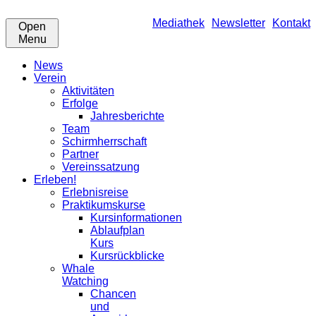
Mediathek
Newsletter
Kontakt
Open
Menu
News
Verein
Aktivitäten
Erfolge
Jahresberichte
Team
Schirmherrschaft
Partner
Vereinssatzung
Erleben!
Erlebnisreise
Praktikumskurse
Kursinformationen
Ablaufplan
Kurs
Kursrückblicke
Whale
Watching
Chancen
und