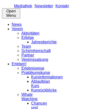
Mediathek
Newsletter
Kontakt
Open
Menu
News
Verein
Aktivitäten
Erfolge
Jahresberichte
Team
Schirmherrschaft
Partner
Vereinssatzung
Erleben!
Erlebnisreise
Praktikumskurse
Kursinformationen
Ablaufplan
Kurs
Kursrückblicke
Whale
Watching
Chancen
und