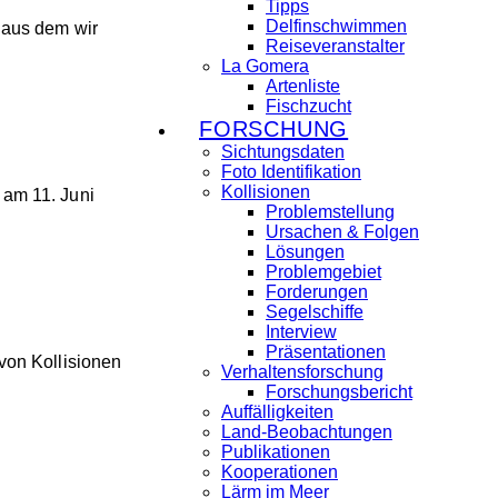
Tipps
Delfinschwimmen
 aus dem wir
Reiseveranstalter
La Gomera
Artenliste
Fischzucht
FORSCHUNG
Sichtungsdaten
Foto Identifikation
Kollisionen
 am 11. Juni
Problemstellung
Ursachen & Folgen
Lösungen
Problemgebiet
Forderungen
Segelschiffe
Interview
Präsentationen
von Kollisionen
Verhaltensforschung
Forschungsbericht
Auffälligkeiten
Land-Beobachtungen
Publikationen
Kooperationen
Lärm im Meer