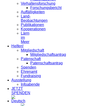
Verhaltensforschung
Forschungsbericht
Auffälligkeiten
Land-
Beobachtungen
Publikationen
Kooperationen
Lärm
im
Meer
Helfen!
Mitgliedschaft
Mitgliedschaftsantrag
Patenschaft
Patenschaftsantrag
Spenden
Ehrenamt
Fundraising
Ausstellung
Infoabende
JETZT
SPENDEN