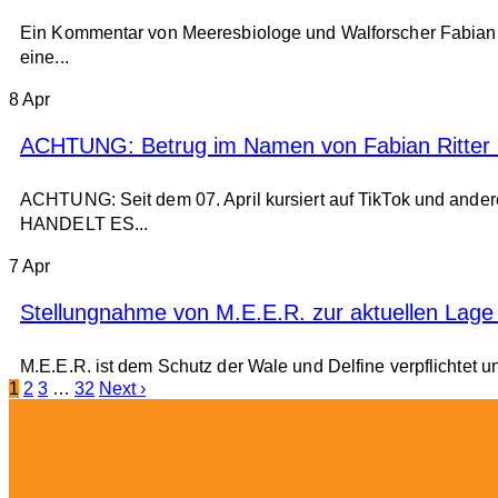
Ein Kommentar von Meeresbiologe und Walforscher Fabian Ri
eine...
8
Apr
ACHTUNG: Betrug im Namen von Fabian Ritter b
ACHTUNG: Seit dem 07. April kursiert auf TikTok und ande
HANDELT ES...
7
Apr
Stellungnahme von M.E.E.R. zur aktuellen Lage
M.E.E.R. ist dem Schutz der Wale und Delfine verpflichtet u
1
2
3
…
32
Next ›