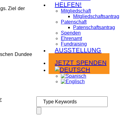
HELFEN!
s. Ziel der
Mitgliedschaft
Mitgliedschaftsantrag
Patenschaft
Patenschaftsantrag
Spenden
Ehrenamt
Fundraising
AUSSTELLUNG
ttischen Dundee
Infoabende
JETZT SPENDEN
€