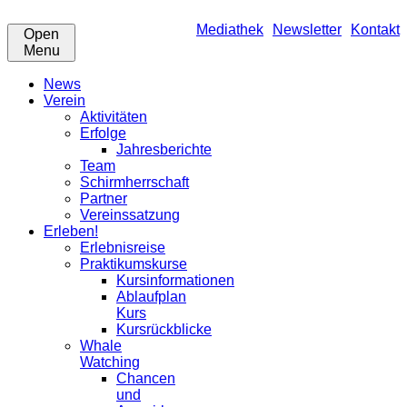
Mediathek
Newsletter
Kontakt
Open
Menu
News
Verein
Aktivitäten
Erfolge
Jahresberichte
Team
Schirmherrschaft
Partner
Vereinssatzung
Erleben!
Erlebnisreise
Praktikumskurse
Kursinformationen
Ablaufplan
Kurs
Kursrückblicke
Whale
Watching
Chancen
und