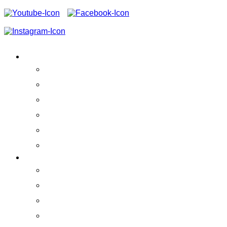
VEREIN
Aktivitäten
Erfolge
Team
Partner
Vereinssatzung
Schirmherrschaft
ERLEBEN!
Praktikumskurse
Ausstellung
Whale Watching
La Gomera