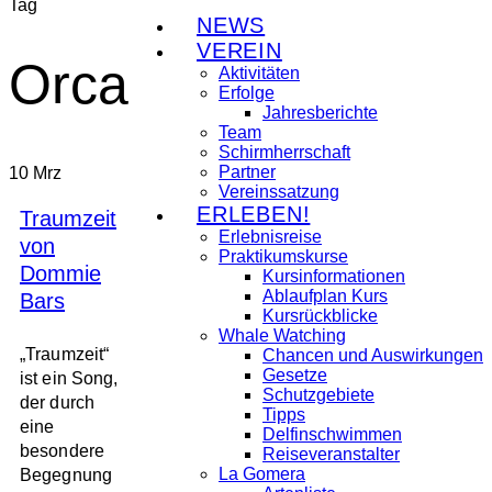
Tag
NEWS
VEREIN
Orca
Aktivitäten
Erfolge
Jahresberichte
Team
Schirmherrschaft
Partner
10
Mrz
Vereinssatzung
ERLEBEN!
Traumzeit
Erlebnisreise
von
Praktikumskurse
Dommie
Kursinformationen
Ablaufplan Kurs
Bars
Kursrückblicke
Whale Watching
„Traumzeit“
Chancen und Auswirkungen
Gesetze
ist ein Song,
Schutzgebiete
der durch
Tipps
eine
Delfinschwimmen
besondere
Reiseveranstalter
La Gomera
Begegnung