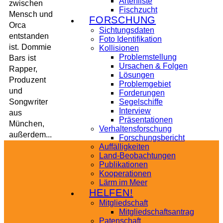
Artenliste
zwischen
Fischzucht
Mensch und
FORSCHUNG
Orca
Sichtungsdaten
entstanden
Foto Identifikation
ist. Dommie
Kollisionen
Problemstellung
Bars ist
Ursachen & Folgen
Rapper,
Lösungen
Produzent
Problemgebiet
und
Forderungen
Songwriter
Segelschiffe
Interview
aus
Präsentationen
München,
Verhaltensforschung
außerdem...
Forschungsbericht
Auffälligkeiten
Land-Beobachtungen
Publikationen
Kooperationen
Lärm im Meer
HELFEN!
Mitgliedschaft
Mitgliedschaftsantrag
Patenschaft