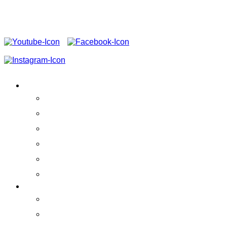
FOLGEN SIE UNS AUF
VEREIN
Aktivitäten
Erfolge
Team
Partner
Vereinssatzung
Schirmherrschaft
ERLEBEN!
Praktikumskurse
Ausstellung