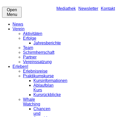
Mediathek
Newsletter
Kontakt
Open
Menu
News
Verein
Aktivitäten
Erfolge
Jahresberichte
Team
Schirmherrschaft
Partner
Vereinssatzung
Erleben!
Erlebnisreise
Praktikumskurse
Kursinformationen
Ablaufplan
Kurs
Kursrückblicke
Whale
Watching
Chancen
und