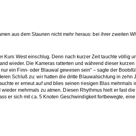
amen aus dem Staunen nicht mehr heraus: bei ihrer zweiten W
r Kurs West einschlug. Denn nach kurzer Zeit tauchte völlig un
hwand wieder. Die Kameras ratterten und während dieser kurze
ur ein Finn- oder Blauwal gewesen sein“ – sagte der Bootsführ
ren Schluß zu: wir hatten die dritte Blauwalsichtung in zehn
uchte er erneut auf und blies seinen riesigen Blas mehrmals 
d wieder mehrmals zu atmen. Diesen Rhythmus hielt er fast di
ass er sich mit ca. 5 Knoten Geschwindigkeit fortbewegte, ein