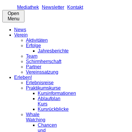
Mediathek
Newsletter
Kontakt
Open
Menu
News
Verein
Aktivitäten
Erfolge
Jahresberichte
Team
Schirmherrschaft
Partner
Vereinssatzung
Erleben!
Erlebnisreise
Praktikumskurse
Kursinformationen
Ablaufplan
Kurs
Kursrückblicke
Whale
Watching
Chancen
und