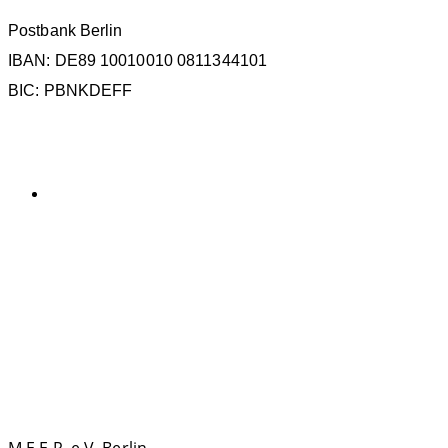
Postbank Berlin
IBAN: DE89 10010010 0811344101
BIC: PBNKDEFF
KATEGORIEN
Allgemein
SCHLAGWÖRTER
La Gomera
ECS
Kollisionen
Forschung
IWC
M
IMMA
KONTAKT
M.E.E.R. e.V. Berlin