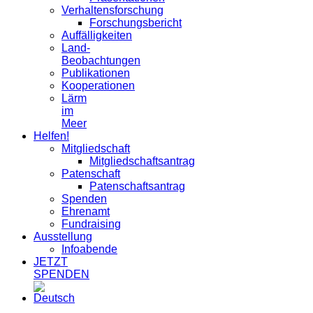
Verhaltensforschung
Forschungsbericht
Auffälligkeiten
Land-
Beobachtungen
Publikationen
Kooperationen
Lärm
im
Meer
Helfen!
Mitgliedschaft
Mitgliedschaftsantrag
Patenschaft
Patenschaftsantrag
Spenden
Ehrenamt
Fundraising
Ausstellung
Infoabende
JETZT
SPENDEN