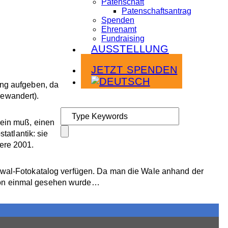
Patenschaft
Patenschaftsantrag
Spenden
Ehrenamt
Fundraising
AUSSTELLUNG
Infoabende
JETZT SPENDEN
ung aufgeben, da
gewandert).
sein muß, einen
tatlantik: sie
ere 2001.
uwal-Fotokatalog verfügen. Da man die Wale anhand der
schon einmal gesehen wurde…