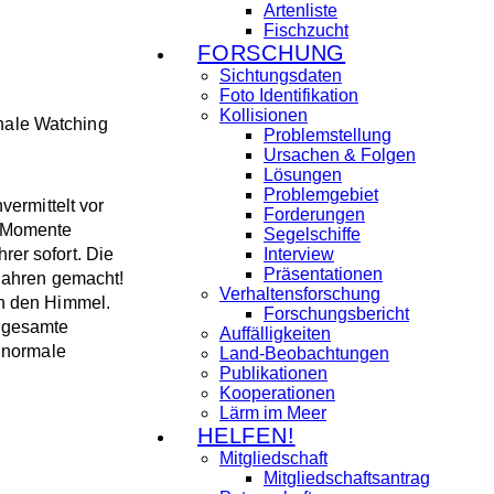
Artenliste
Fischzucht
FORSCHUNG
Sichtungsdaten
Foto Identifikation
Kollisionen
hale Watching
Problemstellung
Ursachen & Folgen
Lösungen
Problemgebiet
vermittelt vor
Forderungen
n Momente
Segelschiffe
er sofort. Die
Interview
Präsentationen
 Jahren gemacht!
Verhaltensforschung
in den Himmel.
Forschungsbericht
e gesamte
Auffälligkeiten
e normale
Land-Beobachtungen
Publikationen
Kooperationen
Lärm im Meer
HELFEN!
Mitgliedschaft
Mitgliedschaftsantrag