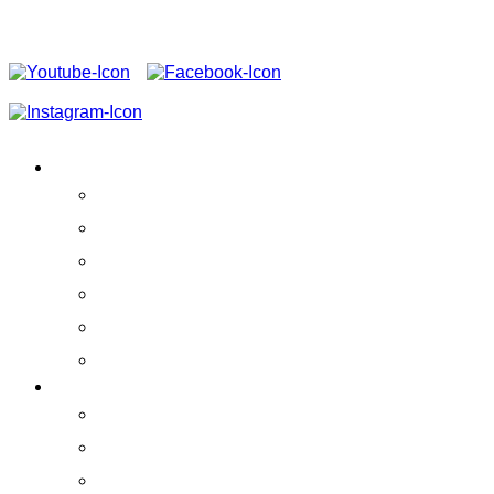
FOLGEN SIE UNS AUF
VEREIN
Aktivitäten
Erfolge
Team
Partner
Vereinssatzung
Schirmherrschaft
ERLEBEN!
Praktikumskurse
Ausstellung
Whale Watching