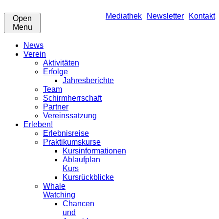
Mediathek
Newsletter
Kontakt
Open
Menu
News
Verein
Aktivitäten
Erfolge
Jahresberichte
Team
Schirmherrschaft
Partner
Vereinssatzung
Erleben!
Erlebnisreise
Praktikumskurse
Kursinformationen
Ablaufplan
Kurs
Kursrückblicke
Whale
Watching
Chancen
und