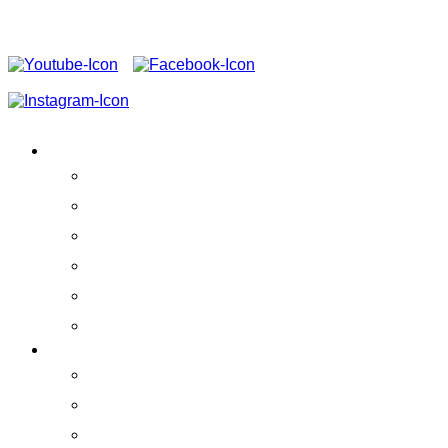
FOLGEN SIE UNS AUF
VEREIN
Aktivitäten
Erfolge
Team
Partner
Vereinssatzung
Schirmherrschaft
ERLEBEN!
Praktikumskurse
Ausstellung
Whale Watching