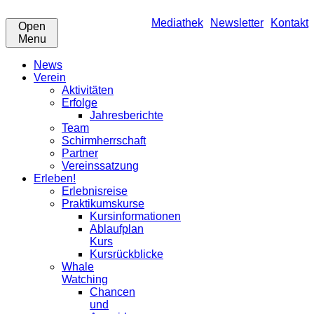
Mediathek
Newsletter
Kontakt
Open
Menu
News
Verein
Aktivitäten
Erfolge
Jahresberichte
Team
Schirmherrschaft
Partner
Vereinssatzung
Erleben!
Erlebnisreise
Praktikumskurse
Kursinformationen
Ablaufplan
Kurs
Kursrückblicke
Whale
Watching
Chancen
und