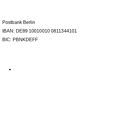
SPENDENKONTO
Postbank Berlin
IBAN: DE89 10010010 0811344101
BIC: PBNKDEFF
KATEGORIEN
Allgemein
SCHLAGWÖRTER
La Gomera
ECS
Kollisionen
Forschung
IWC
IMMA
Meeresbotschafter
Podcast
MMAG
OCEANO
Orca
Politik
Protest
Russland
Walfang
Teneriffa
Sichtungsdatenbank