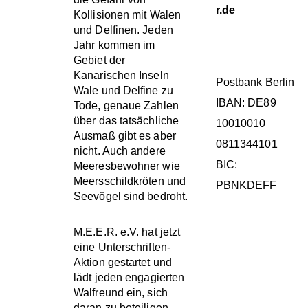
r.de
Kollisionen mit Walen
und Delfinen. Jeden
SPENDENKONT
Jahr kommen im
Gebiet der
Kanarischen Inseln
Postbank Berlin
Wale und Delfine zu
IBAN: DE89
Tode, genaue Zahlen
über das tatsächliche
10010010
Ausmaß gibt es aber
0811344101
nicht. Auch andere
BIC:
Meeresbewohner wie
Meersschildkröten und
PBNKDEFF
Seevögel sind bedroht.
M.E.E.R. e.V. hat jetzt
KATEGORIEN
eine Unterschriften-
Aktion gestartet und
lädt jeden engagierten
Allgemein
Walfreund ein, sich
daran zu beteiligen.