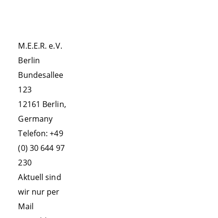
VEREIN
KONTAKT
Aktivitäten
M.E.E.R. e.V.
Erfolge
Berlin
Team
Bundesallee
Partner
123
12161 Berlin,
Vereinssatzung
Germany
Schirmherrschaft
Telefon: +49
ERLEBEN!
(0) 30 644 97
Praktikumskurse
230
Aktuell sind
Ausstellung
wir nur per
Whale Watching
Mail