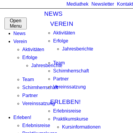
Mediathek
Newsletter
Kontakt
NEWS
Open
VEREIN
Menu
Aktivitäten
News
Erfolge
Verein
Jahresberichte
Aktivitäten
Erfolge
Team
Jahresberichte
Schirmherrschaft
Partner
Team
Vereinssatzung
Schirmherrschaft
Partner
ERLEBEN!
Vereinssatzung
Erlebnisreise
Erleben!
Praktikumskurse
Erlebnisreise
Kursinformationen