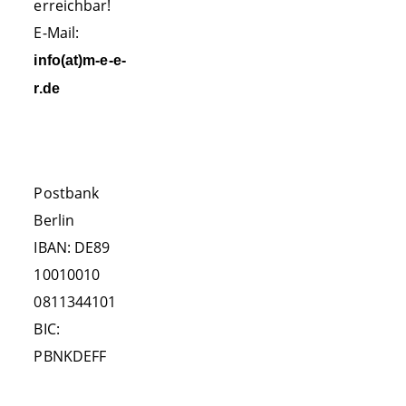
La Gomera
erreichbar!
E-Mail:
FORSCHUNG
info(at)m-e-e-
Sichtungsdaten
r.de
Foto Identifikation
SPENDENKONTO
Kollisionen
Verhaltensforschung
Postbank
Auffälligkeiten
Berlin
IBAN: DE89
Land-Beobachtungen
10010010
Publikationen
0811344101
Kooperationen
BIC:
HELFEN!
PBNKDEFF
Patenschaft
FOLGEN