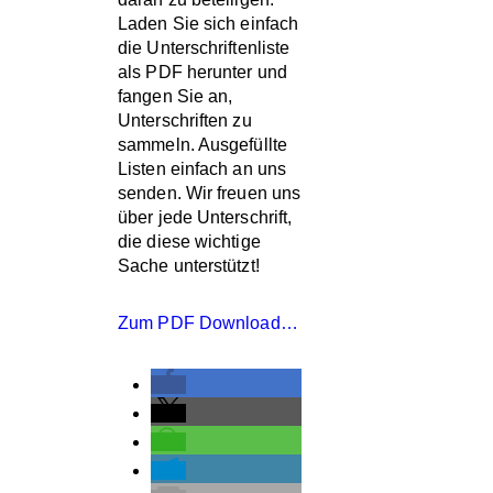
Laden Sie sich einfach
die Unterschriftenliste
als PDF herunter und
SCHLAGWÖRTE
fangen Sie an,
Unterschriften zu
sammeln. Ausgefüllte
ECS
FORSCHUNG
Listen einfach an uns
senden. Wir freuen uns
IMMA
IWC
über jede Unterschrift,
KOLLISIONEN
die diese wichtige
Sache unterstützt!
LA GOMERA
MEERESBOTSCHAFTE
Zum PDF Download…
MMAG
OCEANO
ORCA
PODCAST
POLITIK
PROTEST
RUSSLAND