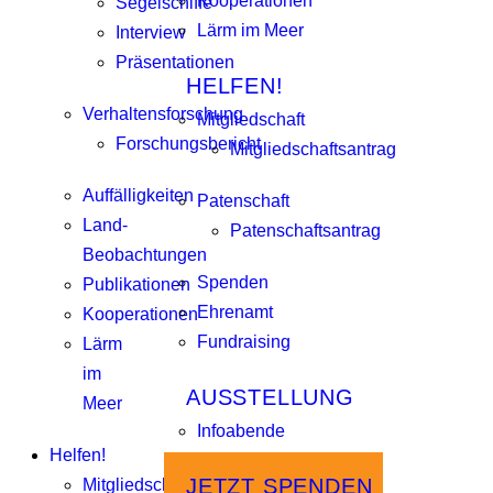
Kooperationen
Segelschiffe
Lärm im Meer
Interview
Präsentationen
HELFEN!
Verhaltensforschung
Mitgliedschaft
Forschungsbericht
Mitgliedschaftsantrag
Auffälligkeiten
Patenschaft
Land-
Patenschaftsantrag
Beobachtungen
Spenden
Publikationen
Ehrenamt
Kooperationen
Fundraising
Lärm
im
AUSSTELLUNG
Meer
Infoabende
Helfen!
JETZT SPENDEN
Mitgliedschaft