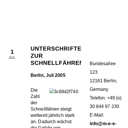
M.E.E.R. E.V.
BERLIN
UNTERSCHRIFTENAKTION
1
ZUR
JUL
SCHNELLFÄHRENPROBLEMATIK
Bundesallee
123
Berlin, Juli 2005
12161 Berlin,
Germany
Die
Zahl
Telefon: +49 (o)
der
30 644 97 230
Schnellfähren steigt
E-Mail:
weltweit jährlich stark
an. Dadurch wächst
info@m-e-e-
die Gefahr von