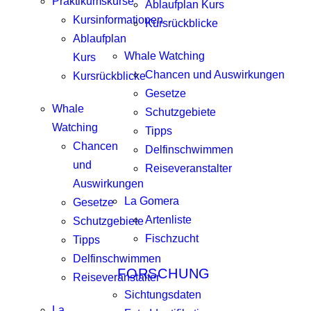
Praktikumskurse
Ablaufplan Kurs
Kursinformationen
Kursrückblicke
Ablaufplan
Whale Watching
Kurs
Chancen und Auswirkungen
Kursrückblicke
Gesetze
Whale
Schutzgebiete
Watching
Tipps
Chancen
Delfinschwimmen
und
Reiseveranstalter
Auswirkungen
La Gomera
Gesetze
Artenliste
Schutzgebiete
Fischzucht
Tipps
Delfinschwimmen
FORSCHUNG
Reiseveranstalter
Sichtungsdaten
La