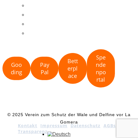
Mitgliedschaft
Spenden
Ehrenamt
Fundraising
Spe
Bett
Goo
Pay
nde
erpl
ding
Pal
npo
ace
rtal
© 2025 Verein zum Schutz der Wale und Delfine vor La
Gomera
Kontakt
Impressum
Datenschutz
AGBs
Transparenz