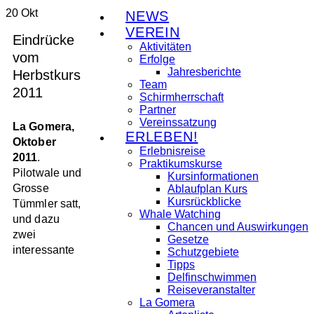
20
Okt
NEWS
VEREIN
Eindrücke
Aktivitäten
vom
Erfolge
Jahresberichte
Herbstkurs
Team
2011
Schirmherrschaft
Partner
Vereinssatzung
La Gomera,
ERLEBEN!
Oktober
Erlebnisreise
2011
.
Praktikumskurse
Pilotwale und
Kursinformationen
Grosse
Ablaufplan Kurs
Kursrückblicke
Tümmler satt,
Whale Watching
und dazu
Chancen und Auswirkungen
zwei
Gesetze
interessante
Schutzgebiete
Tipps
Delfinschwimmen
Reiseveranstalter
La Gomera