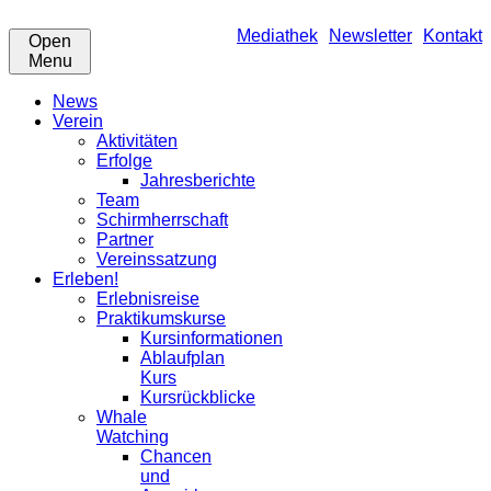
Mediathek
Newsletter
Kontakt
Open
Menu
News
Verein
Aktivitäten
Erfolge
Jahresberichte
Team
Schirmherrschaft
Partner
Vereinssatzung
Erleben!
Erlebnisreise
Praktikumskurse
Kursinformationen
Ablaufplan
Kurs
Kursrückblicke
Whale
Watching
Chancen
und