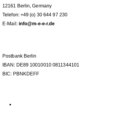
12161 Berlin, Germany
Telefon: +49 (o) 30 644 97 230
E-Mail:
info@m-e-e-r.de
SPENDENKONTO
Postbank Berlin
IBAN: DE89 10010010 0811344101
BIC: PBNKDEFF
KATEGORIEN
Allgemein
SCHLAGWÖRTER
La Gomera
ECS
Kollisionen
Forschung
IWC
IMMA