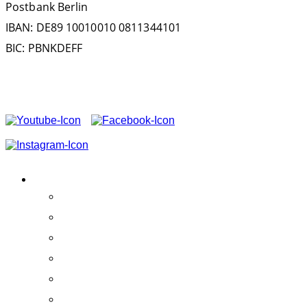
Postbank Berlin
IBAN: DE89 10010010 0811344101
BIC: PBNKDEFF
FOLGEN SIE UNS AUF
VEREIN
Aktivitäten
Erfolge
Team
Partner
Vereinssatzung
Schirmherrschaft