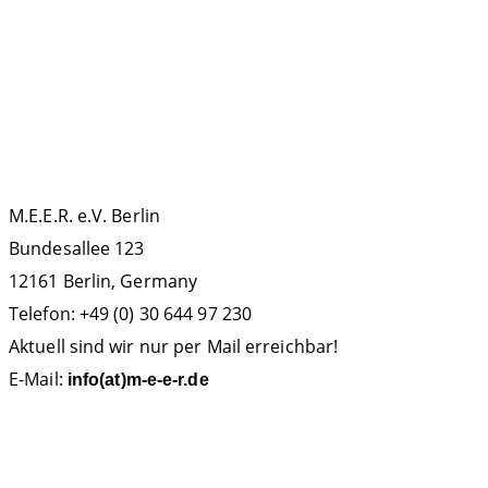
Meeresbotschafter
Podcast
MMAG
OCEANO
Orca
Politik
Protest
Russland
Walfang
Teneriffa
Sichtungsdatenbank
KONTAKT
M.E.E.R. e.V. Berlin
Bundesallee 123
12161 Berlin, Germany
Telefon: +49 (0) 30 644 97 230
Aktuell sind wir nur per Mail erreichbar!
E-Mail:
info(at)m-e-e-r.de
SPENDENKONTO