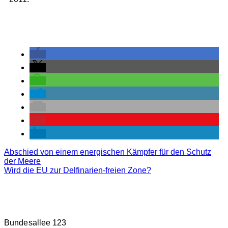
Abschied von einem energischen Kämpfer für den Schutz
der Meere
Wird die EU zur Delfinarien-freien Zone?
M.E.E.R. E.V. BERLIN
Bundesallee 123