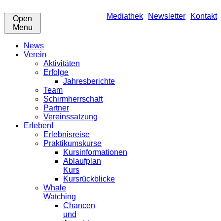
Mediathek
Newsletter
Kontakt
Open
Menu
News
Verein
Aktivitäten
Erfolge
Jahresberichte
Team
Schirmherrschaft
Partner
Vereinssatzung
Erleben!
Erlebnisreise
Praktikumskurse
Kursinformationen
Ablaufplan
Kurs
Kursrückblicke
Whale
Watching
Chancen
und