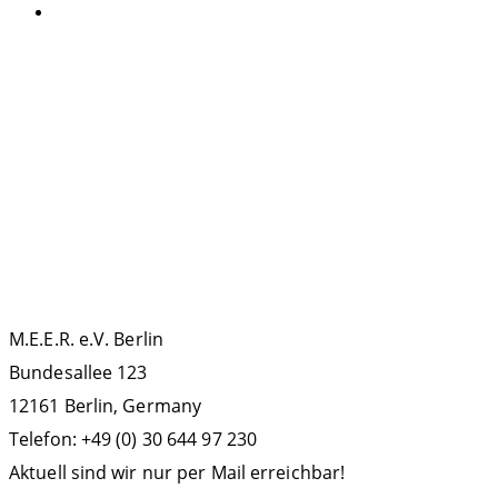
Allgemein
SCHLAGWÖRTER
La Gomera
ECS
Kollisionen
Forschung
IWC
IMMA
Meeresbotschafter
Podcast
MMAG
OCEANO
Orca
Politik
Protest
Russland
Walfang
Teneriffa
Sichtungsdatenbank
KONTAKT
M.E.E.R. e.V. Berlin
Bundesallee 123
12161 Berlin, Germany
Telefon: +49 (0) 30 644 97 230
Aktuell sind wir nur per Mail erreichbar!