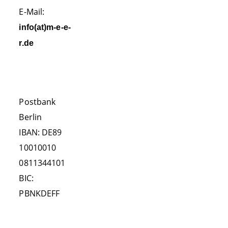
E-Mail:
FORSCHUNG
info(at)m-e-e-
Sichtungsdaten
r.de
Foto Identifikation
SPENDENKONTO
Kollisionen
Verhaltensforschung
Postbank
Auffälligkeiten
Berlin
IBAN: DE89
Land-Beobachtungen
10010010
Publikationen
0811344101
Kooperationen
BIC:
HELFEN!
PBNKDEFF
Patenschaft
FOLGEN