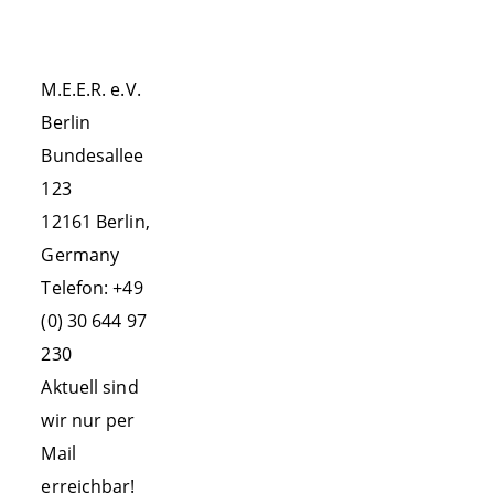
VEREIN
KONTAKT
Aktivitäten
M.E.E.R. e.V.
Erfolge
Berlin
Team
Bundesallee
Partner
123
12161 Berlin,
Vereinssatzung
Germany
Schirmherrschaft
Telefon: +49
ERLEBEN!
(0) 30 644 97
Praktikumskurse
230
Aktuell sind
Ausstellung
wir nur per
Whale Watching
Mail
La Gomera
erreichbar!