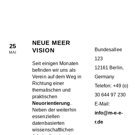
M.E.E.R. E.V.
BERLIN
NEUE MEER
25
VISION
Bundesallee
MAI
123
Seit einigen Monaten
12161 Berlin,
befinden wir uns als
Verein auf dem Weg in
Germany
Richtung einer
Telefon: +49 (o)
thematischen und
30 644 97 230
praktischen
Neuorientierung
.
E-Mail:
Neben der weiterhin
info@m-e-e-
essenziellen
r.de
datenbasierten
wissenschaftlichen