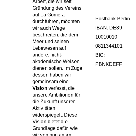
SPENDENKONT
Arbeit, die wir seit
Gründung des Vereins
auf La Gomera
Postbank Berlin
durchführen, möchten
IBAN: DE89
wir auch Wege
beschreiten, die dem
10010010
Meer und seinen
0811344101
Lebewesen auf
andere, nicht-
BIC:
akademische Weisen
PBNKDEFF
dienen sollen. Im Zuge
dessen haben wir
gemeinsam eine
Vision
verfasst, die
KATEGORIEN
unsere Ambitionen für
die Zukunft unserer
Allgemein
Aktivitäten
widerspiegelt. Diese
Vision bietet die
Grundlage dafür, wie
wir von nun an an