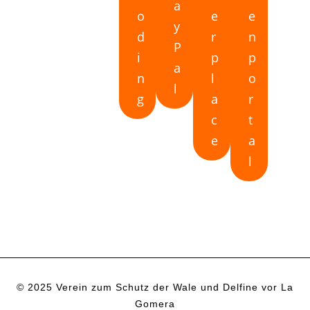
a
o
e
e
y
d
r
n
P
i
p
p
a
n
l
o
l
g
a
r
c
t
e
a
l
© 2025 Verein zum Schutz der Wale und Delfine vor La
Gomera