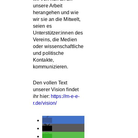
SCHLAGWÖRTE
unsere Arbeit
herangehen und wie
wir sie an die Mitwelt,
ECS
FORSCHUNG
seien es
Unterstützer:innen des
IMMA
IWC
Vereins, die Medien
oder wissenschaftliche
KOLLISIONEN
und politische
LA GOMERA
Kontakte,
kommunizieren.
MEERESBOTSCHAFTE
MMAG
OCEANO
Den vollen Text
unserer Vision findet
ORCA
PODCAST
ihr hier:
https://m-e-e-
POLITIK
PROTEST
r.de/vision/
RUSSLAND
SICHTUNGSDATENBA
TENERIFFA