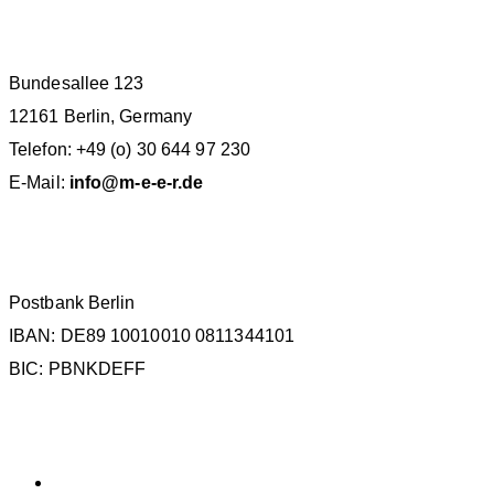
M.E.E.R. E.V. BERLIN
Bundesallee 123
12161 Berlin, Germany
Telefon: +49 (o) 30 644 97 230
E-Mail:
info@m-e-e-r.de
SPENDENKONTO
Postbank Berlin
IBAN: DE89 10010010 0811344101
BIC: PBNKDEFF
KATEGORIEN
Allgemein