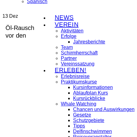
13
Dez
NEWS
VEREIN
Öl-Rausch
Aktivitäten
vor den
Erfolge
Jahresberichte
Team
Schirmherrschaft
Partner
Vereinssatzung
ERLEBEN!
Erlebnisreise
Praktikumskurse
Kursinformationen
Ablaufplan Kurs
Kursrückblicke
Whale Watching
Chancen und Auswirkungen
Gesetze
Schutzgebiete
Tipps
Delfinschwimmen
Reiseveranstalter