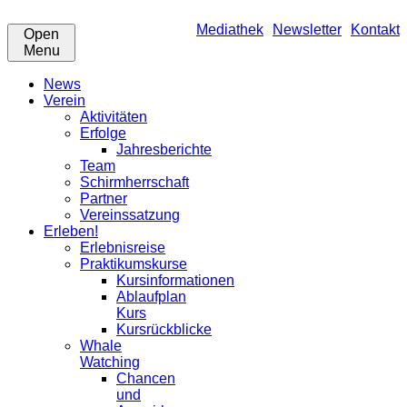
Mediathek
Newsletter
Kontakt
Open
Menu
News
Verein
Aktivitäten
Erfolge
Jahresberichte
Team
Schirmherrschaft
Partner
Vereinssatzung
Erleben!
Erlebnisreise
Praktikumskurse
Kursinformationen
Ablaufplan
Kurs
Kursrückblicke
Whale
Watching
Chancen
und