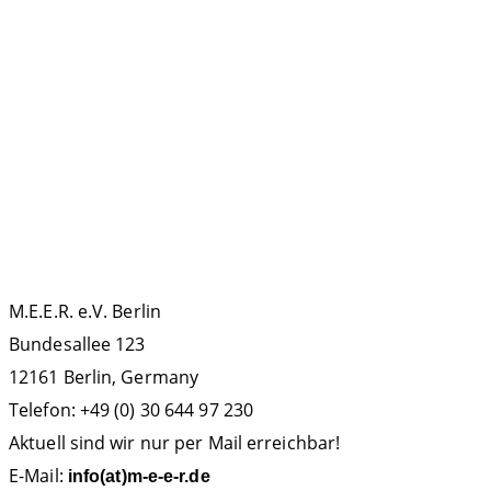
SCHLAGWÖRTER
La Gomera
ECS
Kollisionen
Forschung
IWC
IMMA
Meeresbotschafter
Podcast
MMAG
OCEANO
Orca
Politik
Protest
Russland
Walfang
Teneriffa
Sichtungsdatenbank
KONTAKT
M.E.E.R. e.V. Berlin
Bundesallee 123
12161 Berlin, Germany
Telefon: +49 (0) 30 644 97 230
Aktuell sind wir nur per Mail erreichbar!
E-Mail:
info(at)m-e-e-r.de