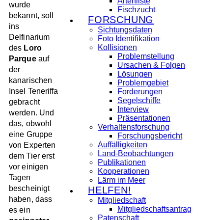
Artenliste
wurde
Fischzucht
bekannt, soll
FORSCHUNG
ins
Sichtungsdaten
Delfinarium
Foto Identifikation
Kollisionen
des
Loro
Problemstellung
Parque
auf
Ursachen & Folgen
der
Lösungen
kanarischen
Problemgebiet
Insel Teneriffa
Forderungen
Segelschiffe
gebracht
Interview
werden. Und
Präsentationen
das, obwohl
Verhaltensforschung
eine Gruppe
Forschungsbericht
Auffälligkeiten
von Experten
Land-Beobachtungen
dem Tier erst
Publikationen
vor einigen
Kooperationen
Tagen
Lärm im Meer
bescheinigt
HELFEN!
haben, dass
Mitgliedschaft
Mitgliedschaftsantrag
es ein
Patenschaft