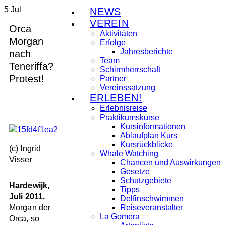
5
Jul
NEWS
VEREIN
Orca
Aktivitäten
Morgan
Erfolge
Jahresberichte
nach
Team
Teneriffa?
Schirmherrschaft
Protest!
Partner
Vereinssatzung
ERLEBEN!
Erlebnisreise
Praktikumskurse
Kursinformationen
Ablaufplan Kurs
Kursrückblicke
(c) Ingrid
Whale Watching
Visser
Chancen und Auswirkungen
Gesetze
Schutzgebiete
Hardewijk,
Tipps
Juli 2011.
Delfinschwimmen
Morgan der
Reiseveranstalter
La Gomera
Orca, so