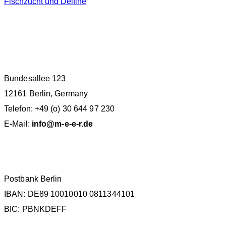
Fischzucht und Delfine
M.E.E.R. E.V. BERLIN
Bundesallee 123
12161 Berlin, Germany
Telefon: +49 (o) 30 644 97 230
E-Mail:
info@m-e-e-r.de
SPENDENKONTO
Postbank Berlin
IBAN: DE89 10010010 0811344101
BIC: PBNKDEFF