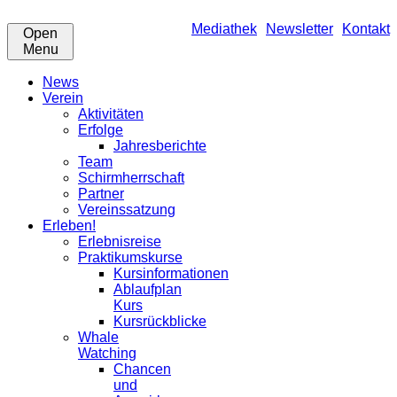
Mediathek
Newsletter
Kontakt
Open
Menu
News
Verein
Aktivitäten
Erfolge
Jahresberichte
Team
Schirmherrschaft
Partner
Vereinssatzung
Erleben!
Erlebnisreise
Praktikumskurse
Kursinformationen
Ablaufplan
Kurs
Kursrückblicke
Whale
Watching
Chancen
und