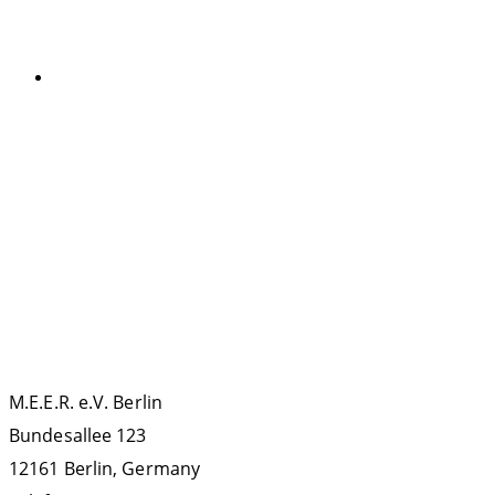
KATEGORIEN
Allgemein
SCHLAGWÖRTER
La Gomera
ECS
Kollisionen
Forschung
IWC
IMMA
Meeresbotschafter
Podcast
MMAG
OCEANO
Orca
Politik
Protest
Russland
Walfang
Teneriffa
Sichtungsdatenbank
KONTAKT
M.E.E.R. e.V. Berlin
Bundesallee 123
12161 Berlin, Germany