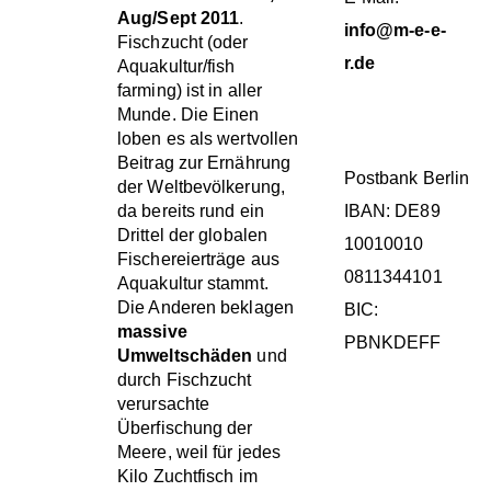
Aug/Sept 2011
.
info@m-e-e-
Fischzucht (oder
r.de
Aquakultur/fish
farming) ist in aller
SPENDENKONT
Munde. Die Einen
loben es als wertvollen
Beitrag zur Ernährung
Postbank Berlin
der Weltbevölkerung,
da bereits rund ein
IBAN: DE89
Drittel der globalen
10010010
Fischereierträge aus
0811344101
Aquakultur stammt.
Die Anderen beklagen
BIC:
massive
PBNKDEFF
Umweltschäden
und
durch Fischzucht
verursachte
Überfischung der
KATEGORIEN
Meere, weil für jedes
Kilo Zuchtfisch im