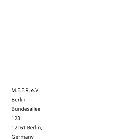
VEREIN
KONTAKT
Aktivitäten
M.E.E.R. e.V.
Erfolge
Berlin
Team
Bundesallee
Partner
123
12161 Berlin,
Vereinssatzung
Germany