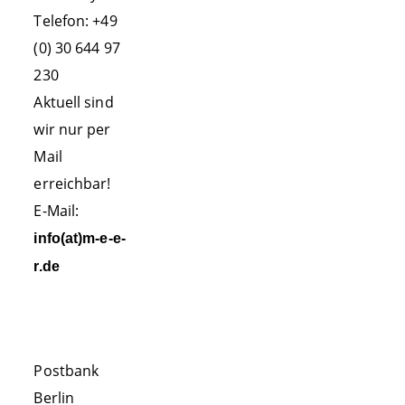
Schirmherrschaft
Telefon: +49
ERLEBEN!
(0) 30 644 97
Praktikumskurse
230
Aktuell sind
Ausstellung
wir nur per
Whale Watching
Mail
La Gomera
erreichbar!
E-Mail:
FORSCHUNG
info(at)m-e-e-
Sichtungsdaten
r.de
Foto Identifikation
SPENDENKONTO
Kollisionen
Verhaltensforschung
Postbank
Auffälligkeiten
Berlin