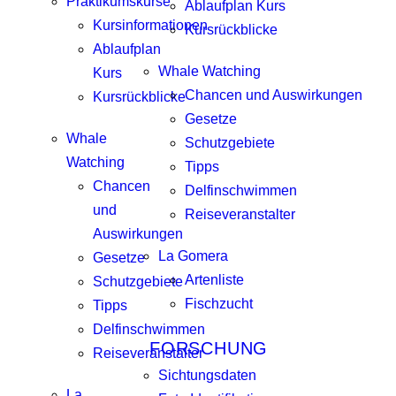
Praktikumskurse
Ablaufplan Kurs
Kursinformationen
Kursrückblicke
Ablaufplan
Whale Watching
Kurs
Chancen und Auswirkungen
Kursrückblicke
Gesetze
Whale
Schutzgebiete
Watching
Tipps
Chancen
Delfinschwimmen
und
Reiseveranstalter
Auswirkungen
La Gomera
Gesetze
Artenliste
Schutzgebiete
Fischzucht
Tipps
Delfinschwimmen
FORSCHUNG
Reiseveranstalter
Sichtungsdaten
La