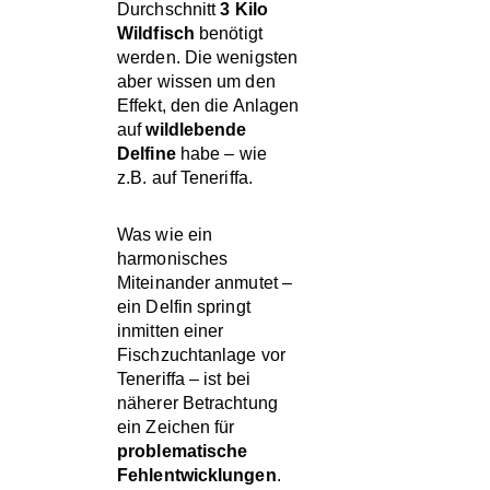
Allgemein
Durchschnitt
3 Kilo
Wildfisch
benötigt
werden. Die wenigsten
aber wissen um den
Effekt, den die Anlagen
SCHLAGWÖRTE
auf
wildlebende
Delfine
habe – wie
z.B. auf Teneriffa.
ECS
FORSCHUNG
Was wie ein
IMMA
IWC
harmonisches
KOLLISIONEN
Miteinander anmutet –
ein Delfin springt
LA GOMERA
inmitten einer
Fischzuchtanlage vor
MEERESBOTSCHAFTE
Teneriffa – ist bei
MMAG
OCEANO
näherer Betrachtung
ein Zeichen für
ORCA
PODCAST
problematische
POLITIK
PROTEST
Fehlentwicklungen
.