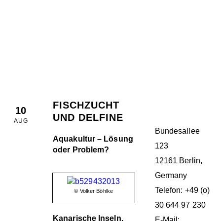
M.E.E.R. E.V.
BERLIN
FISCHZUCHT
10
UND DELFINE
AUG
Bundesallee
Aquakultur – Lösung
123
oder Problem?
12161 Berlin,
Germany
Telefon: +49 (o)
© Volker Böhlke
30 644 97 230
Kanarische Inseln,
E-Mail: