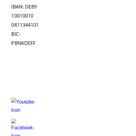
IBAN: DE89
Land-Beobachtungen
10010010
Publikationen
0811344101
Kooperationen
BIC:
HELFEN!
PBNKDEFF
Patenschaft
FOLGEN
Mitgliedschaft
SIE UNS
Spenden
AUF
Ehrenamt
Fundraising