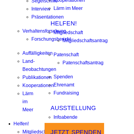
Kooperationen
Segelschiffe
Lärm im Meer
Interview
Präsentationen
HELFEN!
Verhaltensforschung
Mitgliedschaft
Forschungsbericht
Mitgliedschaftsantrag
Auffälligkeiten
Patenschaft
Land-
Patenschaftsantrag
Beobachtungen
Spenden
Publikationen
Ehrenamt
Kooperationen
Fundraising
Lärm
im
AUSSTELLUNG
Meer
Infoabende
Helfen!
JETZT SPENDEN
Mitgliedschaft