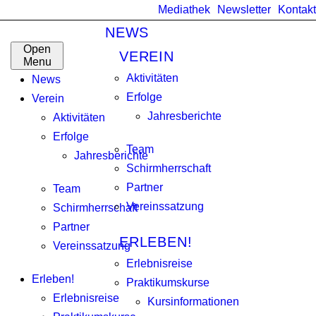
Mediathek
Newsletter
Kontakt
NEWS
Open
VEREIN
Menu
Aktivitäten
News
Erfolge
Verein
Jahresberichte
Aktivitäten
Erfolge
Team
Jahresberichte
Schirmherrschaft
Partner
Team
Vereinssatzung
Schirmherrschaft
Partner
ERLEBEN!
Vereinssatzung
Erlebnisreise
Erleben!
Praktikumskurse
Erlebnisreise
Kursinformationen