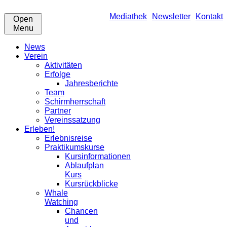
Mediathek
Newsletter
Kontakt
Open
Menu
News
Verein
Aktivitäten
Erfolge
Jahresberichte
Team
Schirmherrschaft
Partner
Vereinssatzung
Erleben!
Erlebnisreise
Praktikumskurse
Kursinformationen
Ablaufplan
Kurs
Kursrückblicke
Whale
Watching
Chancen
und