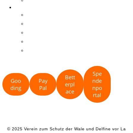
Kooperationen
HELFEN!
Patenschaft
Mitgliedschaft
Spenden
Ehrenamt
Fundraising
Spe
Bett
Goo
Pay
nde
erpl
ding
Pal
npo
ace
rtal
© 2025 Verein zum Schutz der Wale und Delfine vor La