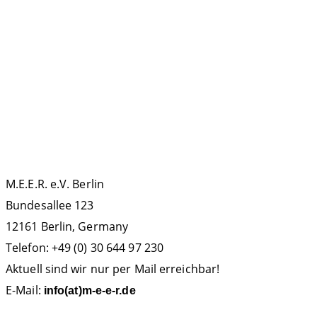
La Gomera
ECS
Kollisionen
Forschung
IWC
IMMA
Meeresbotschafter
Podcast
MMAG
OCEANO
Orca
Politik
Protest
Russland
Walfang
Teneriffa
Sichtungsdatenbank
KONTAKT
M.E.E.R. e.V. Berlin
Bundesallee 123
12161 Berlin, Germany
Telefon: +49 (0) 30 644 97 230
Aktuell sind wir nur per Mail erreichbar!
E-Mail:
info(at)m-e-e-r.de