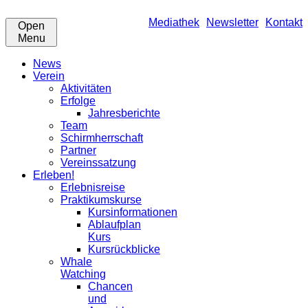
Mediathek
Newsletter
Kontakt
Open
Menu
News
Verein
Aktivitäten
Erfolge
Jahresberichte
Team
Schirmherrschaft
Partner
Vereinssatzung
Erleben!
Erlebnisreise
Praktikumskurse
Kursinformationen
Ablaufplan
Kurs
Kursrückblicke
Whale
Watching
Chancen
und