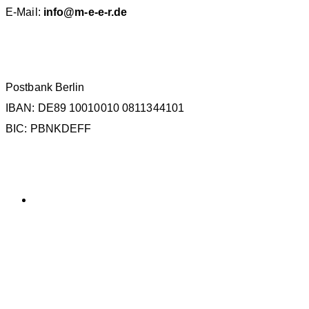
E-Mail:
info@m-e-e-r.de
SPENDENKONTO
Postbank Berlin
IBAN: DE89 10010010 0811344101
BIC: PBNKDEFF
KATEGORIEN
Allgemein
SCHLAGWÖRTER
La Gomera
ECS
Kollisionen
Forschung
IWC
IMMA
Meeresbotschafter
Podcast
MMAG
OCEANO
Orca
Politik
Protest
Russland
Walfang
Teneriffa
Sichtungsdatenbank