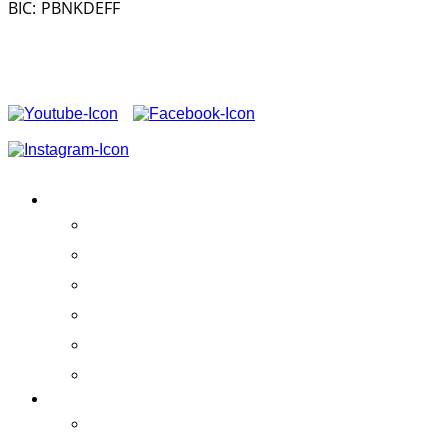
BIC: PBNKDEFF
FOLGEN SIE UNS AUF
VEREIN
Aktivitäten
Erfolge
Team
Partner
Vereinssatzung
Schirmherrschaft
ERLEBEN!
Praktikumskurse